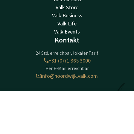
Valk Store
Valk Business
Valk Life
Valk Events
Kontakt
24 Std. erreichbar, lokaler Tarif
+31 (0)71 365 3000
Per E-Mail erreichbar
info@noordwijk.valk.com
Palace Hotel Noordwijk
Pickeplein 8
Kontakt
Account
DE
2202CL
Jetzt buchen
Noordwijk aan Zee
Wegbeschreibung