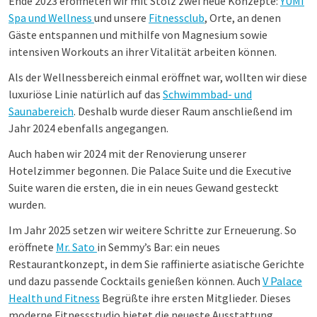
Ende 2023 eröffneten wir mit Stolz zwei neue Konzepte:
YUMI
Spa und Wellness
und unsere
Fitnessclub
, Orte, an denen
Gäste entspannen und mithilfe von Magnesium sowie
intensiven Workouts an ihrer Vitalität arbeiten können.
Als der Wellnessbereich einmal eröffnet war, wollten wir diese
luxuriöse Linie natürlich auf das
Schwimmbad- und
Saunabereich
. Deshalb wurde dieser Raum anschließend im
Jahr 2024 ebenfalls angegangen.
Auch haben wir 2024 mit der Renovierung unserer
Hotelzimmer begonnen. Die
Palace Suite und die Executive
Suite
waren die ersten, die in ein neues Gewand gesteckt
wurden.
Im Jahr 2025 setzen wir weitere Schritte zur Erneuerung. So
eröffnete
Mr. Sato
in Semmy’s Bar: ein neues
Restaurantkonzept, in dem Sie raffinierte asiatische Gerichte
und dazu passende Cocktails genießen können. Auch
V Palace
Health und Fitness
Begrüßte ihre ersten Mitglieder. Dieses
moderne Fitnessstudio bietet die neueste Ausstattung,