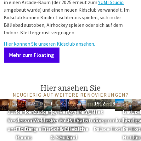
in einen Arcade-Raum (der 2025 erneut zum
YUMI Studio
umgebaut wurde) und einen neuen Kidsclub verwandelt. Im
Kidsclub können Kinder Tischtennis spielen, sich in der
Bällebad austoben, Airhockey spielen oder sich auf dem
Indoor-Klettergerüst vergnügen.
Hier können Sie unseren Kidsclub ansehen.
Mehr zum Floating
Hier ansehen Sie
NEUGIERIG AUF WEITERE RENOVIERUNGEN?
Anfang
April 2023 |
Juli 2023 |
September
Oktober 2023 |
Februar 2024
2024 |
2025 |
2025
2025 |
1912 - 1978 |
2001 |
2021
2023 |
Renovierung
Renovierung
2023 |
Renovierung
|
Renovierung
V
| Mr.
YUMI
Het
Bau de
Übe
Restaurant
des
von Semmys
Wellness
des
Renovierung
Palace Suite
Palace
Sato
Studio
oorspronkelijke
heutig
des
und Küche
Floating-
Bar
realisieren
Fitnessbereichs
Schwimmbad
& Executive
Health
Palace Hotel
Palace-
Hot
Raums
& Sauna
Suite
and
Hotels
dur