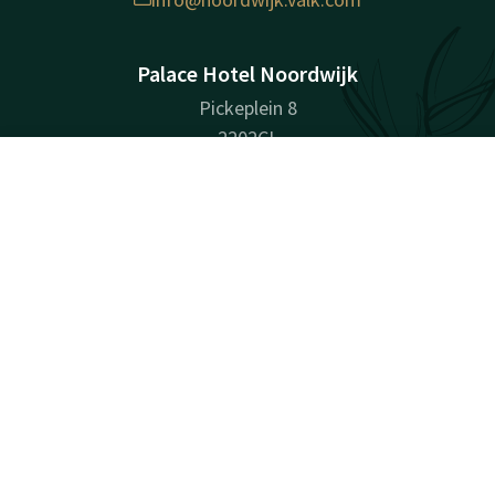
Palace Hotel Noordwijk
Pickeplein 8
2202CL
Noordwijk aan Zee
Kontakt
Account
DE
Wegbeschreibung
Jetzt buchen
Unternehmensinformationen
Handelsname: Hotel Noordwijk B.V.
Handelsregisternummer (KvK): 82861102
USt-IdNr.: NL862632821B01
Facebook
Instagram
Tiktok
LinkedIn