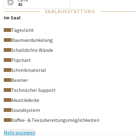
Carré
42
SAALAUSSTATTUNG
Im Saal
Tageslicht
Raumverdunkelung
Schalldichte Wände
Flipchart
Schreibmaterial
Beamer
Technischer Support
Akustikdecke
Soundsystem
Kaffee- & Teezubereitungsmöglichkeiten
Mehr anzeigen