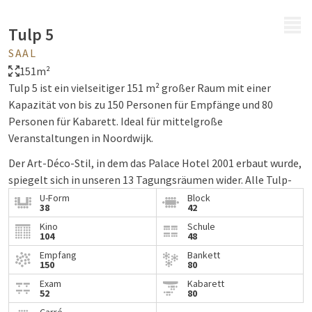
MENÜ
Tulp 5
SAAL
151m²
Tulp 5 ist ein vielseitiger 151 m² großer Raum mit einer
Kapazität von bis zu 150 Personen für Empfänge und 80
Personen für Kabarett. Ideal für mittelgroße
Veranstaltungen in Noordwijk.
Der Art-Déco-Stil, in dem das Palace Hotel 2001 erbaut wurde,
spiegelt sich in unseren 13 Tagungsräumen wider. Alle Tulp-
Räume verfügen über natürliches Licht und hohe Decken,
U-Form
Block
38
42
wodurch ein großzügiges Raumgefühl entsteht. Die Tulp-
Kino
Schule
Räume haben flexible Wände, so dass die Räume je nach
104
48
Bedarf angeordnet werden können.
Empfang
Bankett
150
80
Exam
Kabarett
52
80