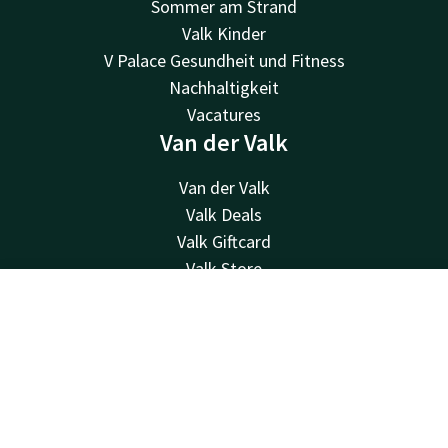
Sommer am Strand
Valk Kinder
V Palace Gesundheit und Fitness
Nachhaltigkeit
Vacatures
Van der Valk
Van der Valk
Valk Deals
Valk Giftcard
Valk Store
Valk Business
Kontakt
Account
DE
Valk Life
Valk Events
Jetzt buchen
Kontakt
24 Std. erreichbar, lokaler Tarif
+31 (0)71 365 3000