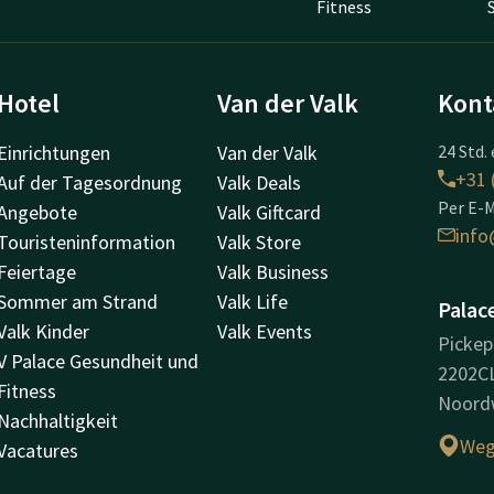
Fitness
Hotel
Van der Valk
Kont
Einrichtungen
Van der Valk
24 Std. 
+31 
Auf der Tagesordnung
Valk Deals
Per E-M
Angebote
Valk Giftcard
info
Touristeninformation
Valk Store
Feiertage
Valk Business
Sommer am Strand
Valk Life
Palac
Valk Kinder
Valk Events
Pickep
V Palace Gesundheit und
2202C
Fitness
Noordw
Nachhaltigkeit
Weg
Vacatures