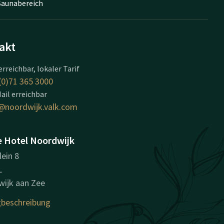
Saunabereich
akt
erreichbar, lokaler Tarif
(0)71 365 3000
ail erreichbar
@noordwijk.valk.com
e Hotel Noordwijk
lein 8
L
ijk aan Zee
beschreibung