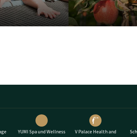
age
YUMI Spa und Wellness
V Palace Health and
Sc