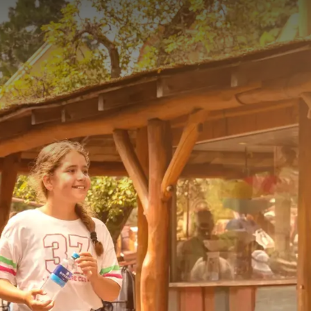
ark Drievliet in Den
erschiedenen
e Shows für alle
raktiven
gen Boden können sich
u finden. Möchten Sie
die Schaltfläche unten.
es
Aufenthalt
In
nsere
Einrichtungen
.