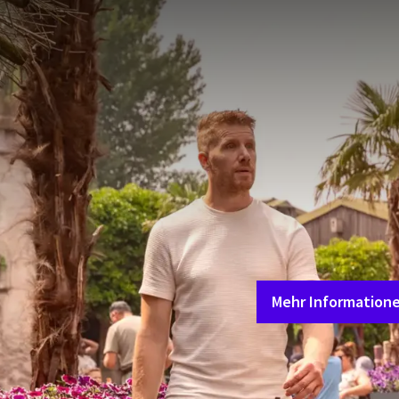
Wenn Sie nach einem un
Haag wirklich zu empfe
Attraktionen für alle 
Altersgruppen organisi
Wasserspielplatz genie
die Kinder bestens amü
Auch der Park ist gut z
mehr Informationen über
Denn ein Tag im Drievli
Mehr Information
Erleben Sie einen Tag v
unserem Hotel. Übernac