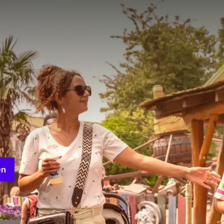
DER BESTE AUSFLUG FÜR DIE GANZE FAMILIE
terhaltsamen Ausflug mit Ihren Kindern suchen, ist der Familienp
hlen! Im Park haben Sie die Wahl zwischen nicht weniger als 35 v
Altersgruppen, einem großen Spielplatz und es werden verschieden
ert. Darüber hinaus können Sie bei schönem Wetter auch den inte
ßen. Mit insgesamt 30 Spielgeräten und einem wasserdurchlässi
sieren!
u Fuß zu erkunden. Die Attraktionen sind relativ nah beieinander z
 diesen Park oder suchen Sie nach Tickets? Klicken Sie dann auf 
et, wer möchte das nicht?
en
oller Abenteuer im Drievliet und genießen Sie danach ein köstlich
hten Sie in einem unserer luxuriösen Zimmer und genießen Sie u