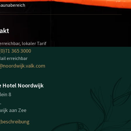
Saunabereich
akt
erreichbar, lokaler Tarif
(0)71 365 3000
ail erreichbar
@noordwijk.valk.com
e Hotel Noordwijk
lein 8
L
ijk aan Zee
beschreibung