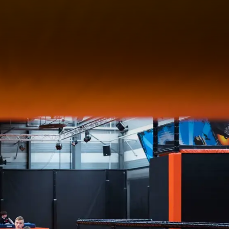
ROP! Jumpin Noordwijk
ktive
geräte sorgen für den
hr findet ein spezieller
n können, während sich
rderlich. Möchten Sie
ng vornehmen? Klicken