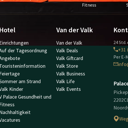
Fitness
Hotel
Van der Valk
Kont
Einrichtungen
Van der Valk
24 Std. 
+31 
Auf der Tagesordnung
Valk Deals
Per E-M
Angebote
Valk Giftcard
info
Touristeninformation
Valk Store
Feiertage
Valk Business
Sommer am Strand
Valk Life
Palac
Valk Kinder
Valk Events
Pickep
V Palace Gesundheit und
2202C
Fitness
Noordw
Nachhaltigkeit
Weg
Vacatures