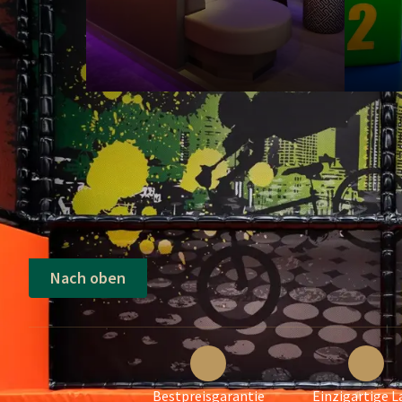
Nach oben
Bestpreisgarantie
Einzigartige L