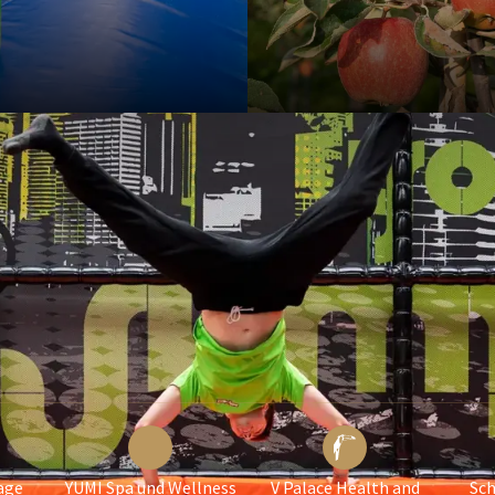
age
YUMI Spa und Wellness
V Palace Health and
Sc