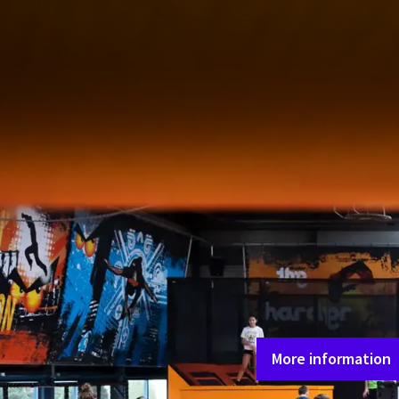
Endloses Springen oder
ist ein überdachter In
Sprungmöglichkeiten, N
ultimativen Ausflug für
Auch an Kinder im Alter
Morgen für Mini-Jumpin
Als Elternteil können 
die Kinder austoben.
Jumpin Noordwijk ist tä
weitere Informationen 
Sie dann auf die Schalt
More information