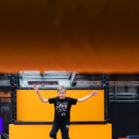
INDOOR TRAMPOLINPARK NOORDWIJK
 auf der Suche nach einem sportlichen Ausflug? HOP TILL YOU D
door-Funpark von ganzen 1000m2! Verschiedene Trampoline, intera
inja-Parcours, Airtrack-Freerun-Parcours und verschiedene Spiel
 Jung und Alt!
 von 1 bis 4 Jahren wurde gedacht. Am Freitag von 10:00 bis 12:00 U
g statt. Hier können die Kinder ungestört hüpfen und springen.
Sie sich im Gastronomiebereich aufhalten, wo Sie bequem arbeite
glich geöffnet. Die Zeiten variieren und eine Reservierung ist erfo
über Jumpin Noordwijk, die Öffnungszeiten oder eine Reservieru
fläche unten.