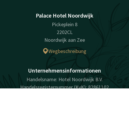
Palace Hotel Noordwijk
Pickeplein 8
2202CL
Noordwijk aan Zee
Wegbeschreibung
Unternehmensinformationen
Handelsname: Hotel Noordwijk B.V.
Handelsregisternummer (KvK): 82861102
USt-IdNr.: NL862632821B01
Kontakt
Account
DE
Jetzt buchen
Facebook
Instagram
Tiktok
LinkedIn