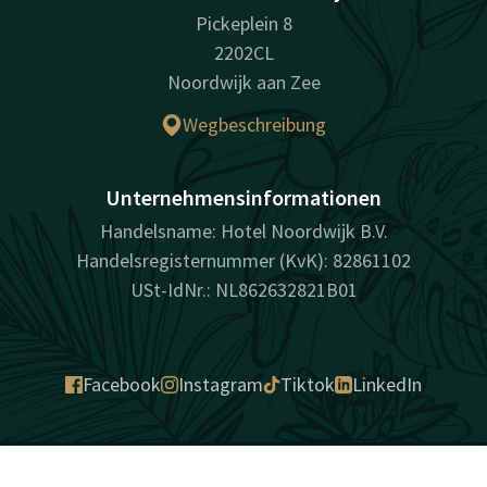
Pickeplein 8
2202CL
Noordwijk aan Zee
Wegbeschreibung
Unternehmensinformationen
Handelsname: Hotel Noordwijk B.V.
Handelsregisternummer (KvK): 82861102
USt-IdNr.: NL862632821B01
Facebook
Instagram
Tiktok
LinkedIn
überraschend vielfältig