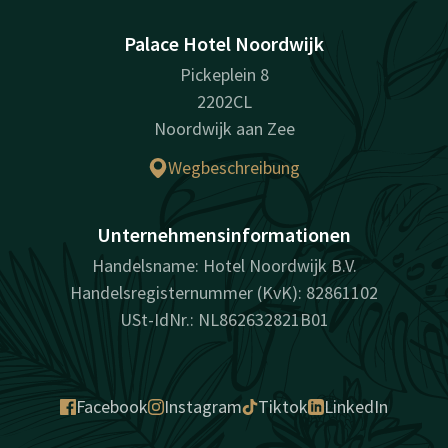
Palace Hotel Noordwijk
Pickeplein 8
2202CL
Noordwijk aan Zee
Wegbeschreibung
Unternehmensinformationen
Handelsname: Hotel Noordwijk B.V.
Handelsregisternummer (KvK): 82861102
USt-IdNr.: NL862632821B01
Facebook
Instagram
Tiktok
LinkedIn