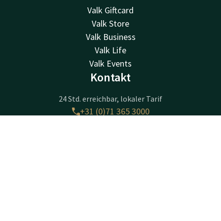
Valk Giftcard
Valk Store
Valk Business
Valk Life
Valk Events
Kontakt
24 Std. erreichbar, lokaler Tarif
+31 (0)71 365 3000
Per E-Mail erreichbar
info@noordwijk.valk.com
Kontakt
Account
DE
Jetzt buchen
Palace Hotel Noordwijk
Pickeplein 8
2202CL
Noordwijk aan Zee