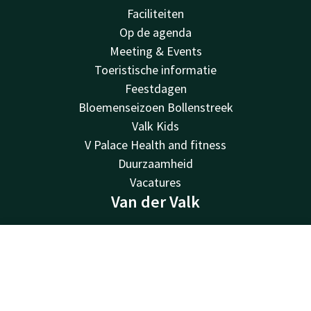
Faciliteiten
Op de agenda
Meeting & Events
Toeristische informatie
Feestdagen
Bloemenseizoen Bollenstreek
Valk Kids
V Palace Health and fitness
Duurzaamheid
Vacatures
Van der Valk
Van der Valk
Valk Deals
Contact
Account
NL
Valk Giftcard
Boek nu
Valk Store
Valk Business