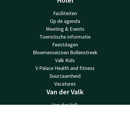
Hotel
Faciliteiten
Op de agenda
Meeting & Events
Toeristische informatie
Feestdagen
Bloemenseizoen Bollenstreek
Valk Kids
V Palace Health and fitness
Duurzaamheid
Vacatures
Van der Valk
Van der Valk
Valk Deals
Contact
Account
NL
Valk Giftcard
Valk Store