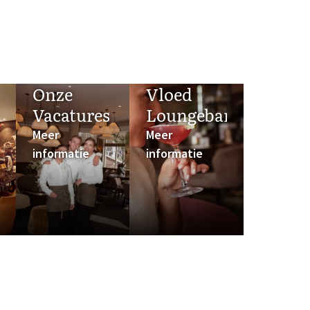
Onze
Vloed
Vacatures
Loungebar
Meer
Meer
informatie
informatie