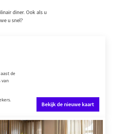
inair diner. Ook als u
 we u snel?
Naast de
s van
ekers.
Bekijk de nieuwe kaart