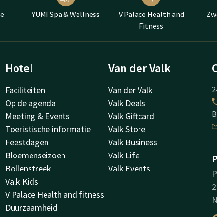
ie
YUMI Spa & Wellness
V Palace Health and
Zw
Fitness
Hotel
Van der Valk
Faciliteiten
Van der Valk
2
Op de agenda
Valk Deals
B
Meeting & Events
Valk Giftcard
Toeristische informatie
Valk Store
Feestdagen
Valk Business
Bloemenseizoen
Valk Life
P
Bollenstreek
Valk Events
P
Valk Kids
2
V Palace Health and fitness
N
Duurzaamheid