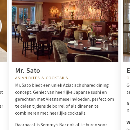
Mr. Sato
ASIAN BITES & COCKTAILS
O
Mr. Sato biedt een uniek Aziatisch shared dining
G
st
concept. Geniet van heerlijke Japanse sushi en
t
gerechten met Vietnamese invloeden, perfect om
D
er
te delen tijdens de borrel of als diner en te
D
combineren met heerlijke cocktails.
W
Daarnaast is Semmy’s Bar ook af te huren voor
G