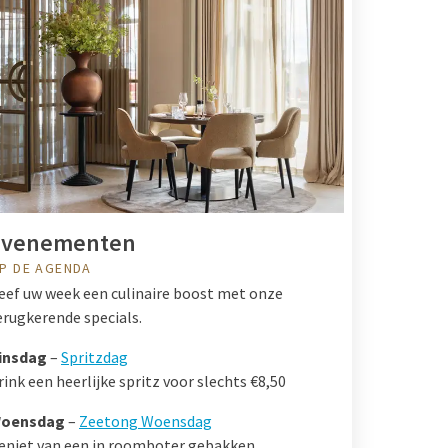
Evenementen
P DE AGENDA
eef uw week een culinaire boost met onze
erugkerende specials.
insdag
–
Spritzdag
rink een heerlijke spritz voor slechts €8,50
oensdag
–
Zeetong Woensdag
eniet van een in roomboter gebakken