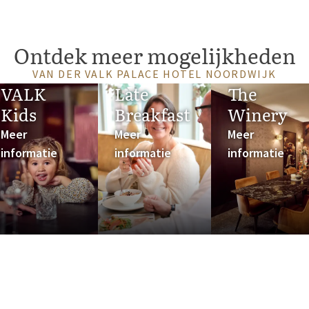
Ontdek meer mogelijkheden
VAN DER VALK PALACE HOTEL NOORDWIJK
VALK
Late
The
Kids
Breakfast
Winery
Meer
Meer
Meer
informatie
informatie
informatie