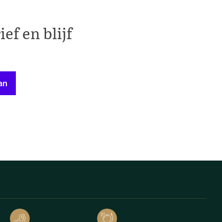
ef en blijf
an