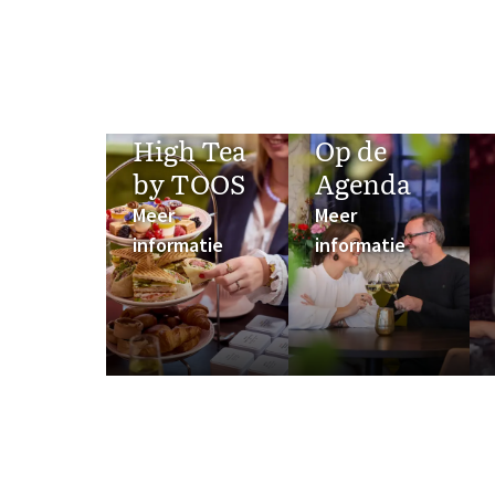
High Tea
Op de
by TOOS
Agenda
Meer
Meer
informatie
informatie