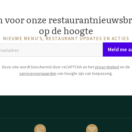
 voor onze restaurantnieuwsbri
op de hoogte
NIEUWE MENU’S, RESTAURANT UPDATES EN ACTIES
Meld me a
Deze site wordt beschermd door reCAPTCHA en het
privacybeleid
en de
servicevoorwaarden
van Google zijn van toepassing.