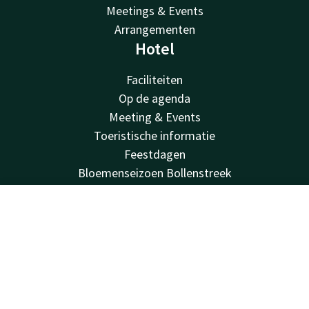
Meetings & Events
Arrangementen
Hotel
Faciliteiten
Op de agenda
Meeting & Events
Toeristische informatie
Feestdagen
Bloemenseizoen Bollenstreek
Valk Kids
V Palace Health and fitness
Contact
Account
NL
Duurzaamheid
Vacatures
Boek nu
Van der Valk
Van der Valk