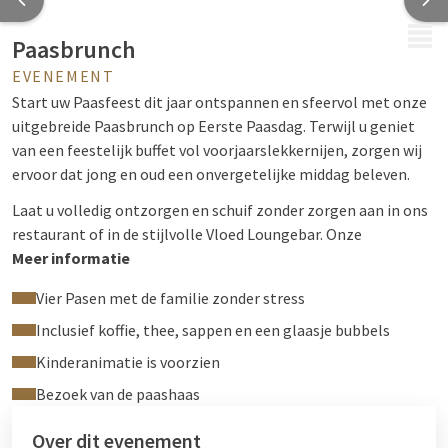
MENU
Paasbrunch
EVENEMENT
Start uw Paasfeest dit jaar ontspannen en sfeervol met onze
uitgebreide Paasbrunch op Eerste Paasdag. Terwijl u geniet
van een feestelijk buffet vol voorjaarslekkernijen, zorgen wij
ervoor dat jong en oud een onvergetelijke middag beleven.
Laat u volledig ontzorgen en schuif zonder zorgen aan in ons
restaurant of in de stijlvolle Vloed Loungebar. Onze
keukenbrigade bereidt een rijk assortiment aan warme en
Meer informatie
koude gerechten, zodat er voor iedereen volop keuze is.
Vier Pasen met de familie zonder stress
Zondag 5 april 2026
Inclusief koffie, thee, sappen en een glaasje bubbels
Van 12:00 tot 14:00 uur
Kinderanimatie is voorzien
Prijzen Paasbrunch
Bezoek van de paashaas
Volwassenen: €64,50 p.p.
Over dit evenement
Kinderen (3 t/m 12 jaar): €28,50 p.p.