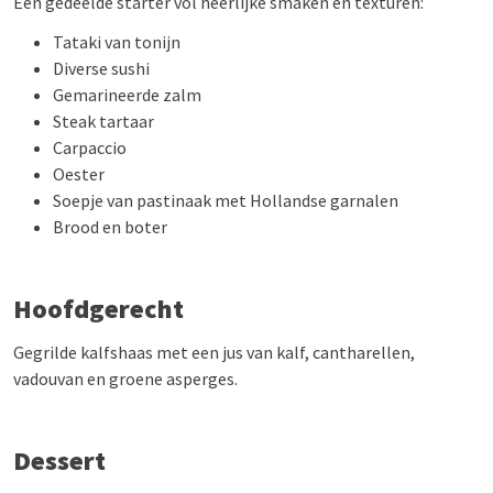
Een gedeelde starter vol heerlijke smaken en texturen:
Tataki van tonijn
Diverse sushi
Gemarineerde zalm
Steak tartaar
Carpaccio
Oester
Soepje van pastinaak met Hollandse garnalen
Brood en boter
Hoofdgerecht
Gegrilde kalfshaas met een jus van kalf, cantharellen,
vadouvan en groene asperges.
Dessert