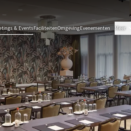
tings & Events
Faciliteiten
Omgeving
Evenementen
Meer