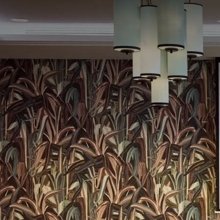
ZAAL
218m²
Combineer Tulp 1 en Tulp 2 voor grotere evenemente
van 174 personen in theateropstelling en 210 voor 
De Art Deco stijl waarin het Palace Hotel in 2001 is
Tulpzalen zijn voorzien van daglicht en hoge plafon
hebben flexibele wanden dus zo kunnen de zalen na
U-vorm
Board
40
52
School
Recept
80
210
Examen
Cabare
87
98
ZAAL 
In de zaal
Daglicht
Geluidswerende wanden
Schrijfmateriaal