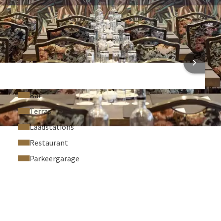
Akoestisch plafond
Koffie‑ en theefaciliteiten
 INFORMATIE
Bar
Terras
Laadstations
Restaurant
Parkeergarage