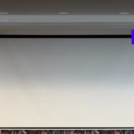
V
w
n tot een ruimte van 219 m². Tulp 1-2 heeft een capaciteit
w
recepties.
 gebouwd, ziet u terug in onze 13 vergaderruimte. Alle
ds, dit zorgt voor een ruimtelijk gevoel. De Tulpzalen
ar wens worden ingedeeld.
room
Theater
W
174
5
ie
Gala diner
120
t
Carré
52
FACILITEITEN
Zaalverduistering
Flip-over
Beamer