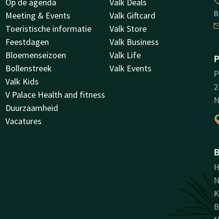
Op de agenda
Valk Deals
B
Meeting & Events
Valk Giftcard
Toeristische informatie
Valk Store
Feestdagen
Valk Business
Bloemenseizoen
Valk Life
P
Bollenstreek
Valk Events
P
Valk Kids
2
V Palace Health and fitness
N
Duurzaamheid
Vacatures
B
H
N
K
B