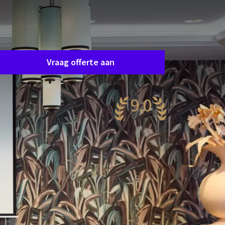
Zaal aanvraag
raag eenvoudig en vrijblijvend een offerte aan en
e nemen spoedig contact op om samen uw
ensen af te stemmen.
Vraag offerte aan
9,0
aanzinnig
55 reviews