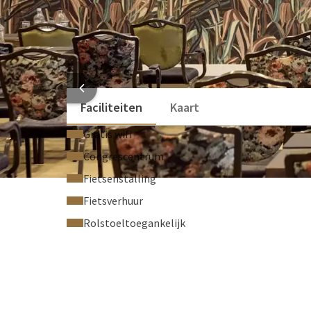
Technische support
Geluidssysteem
Bekijk meer
HOTEL
Faciliteiten
Kaart
Gratis wifi
Congrescentrum
Fietsenstalling
Fietsverhuur
Rolstoeltoegankelijk