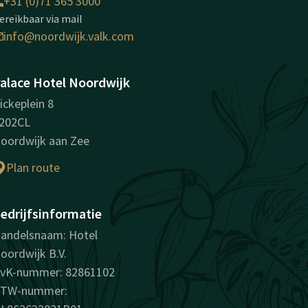
+31 (0)71 365 3000
ereikbaar via mail
info@noordwijk.valk.com
alace Hotel Noordwijk
ickeplein 8
202CL
oordwijk aan Zee
Plan route
edrijfsinformatie
andelsnaam: Hotel
oordwijk B.V.
vK-nummer: 82861102
TW-nummer: