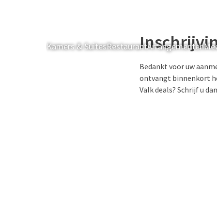
Inschrijvi
Kamers & Suites
Restaurant
Arrangementen
Mee
Bedankt voor uw aanmel
ontvangt binnenkort het
Valk deals? Schrijf u da