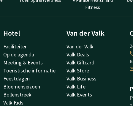
ie
YUMI Spa & Wellness
V Palace Health and
Zw
Fitness
Hotel
Van der Valk
Faciliteiten
Van der Valk
2
Op de agenda
Valk Deals
B
Meeting & Events
Valk Giftcard
Toeristische informatie
Valk Store
Feestdagen
Valk Business
Bloemenseizoen
Valk Life
P
Bollenstreek
Valk Events
P
Valk Kids
2
V Palace Health and fitness
N
Duurzaamheid
Vacatures