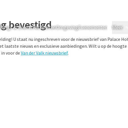
ng bevestigd
tings & Events
Faciliteiten
Omgeving
Evenementen
Meer
ding! U staat nu ingeschreven voor de nieuwsbrief van Palace Ho
 laatste nieuws en exclusieve aanbiedingen. Wilt u op de hoogte b
n in voor de
Van der Valk nieuwsbrief
.