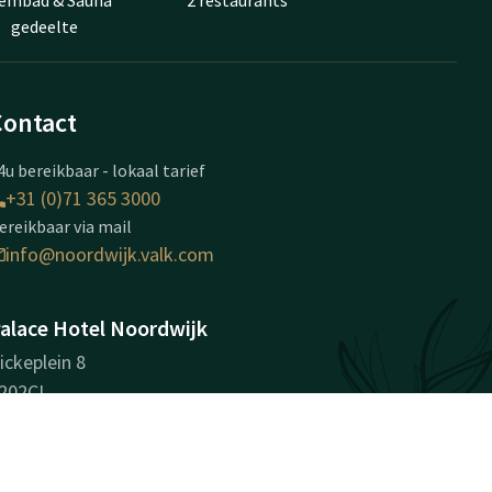
embad & Sauna
2 restaurants
gedeelte
Contact
4u bereikbaar - lokaal tarief
+31 (0)71 365 3000
ereikbaar via mail
info@noordwijk.valk.com
alace Hotel Noordwijk
ickeplein 8
202CL
oordwijk aan Zee
Plan route