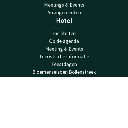
Meetings & Events
Arrangementen
Hotel
Faciliteiten
Op de agenda
Meeting & Events
Toeristische informatie
Feestdagen
Bloemenseizoen Bollenstreek
Valk Kids
V Palace Health and fitness
Contact
Account
NL
Duurzaamheid
Vacatures
Boek nu
Van der Valk
Van der Valk