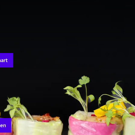
DE LEKKERSTE AZIATISCHE BITES & COCKTAILS
ot en met zondag!
ekkerste sushi? Dat kan bij Mr. Sato! Ontdek onze Aziatische gerec
et op: voor Mr. Sato Take Away geldt een andere menukaart!
art
baar van woensdag tot en met zondag van 16.00 tot 21.00 uur.
ieping -1 van Van der Valk Palace Hotel Noordwijk, Picképlein 8, 22
bevestiging bij de hand te houden. Tijdelijk parkeren is gratis voor
erstaande link en haal deze op in onze Semmy's Bar.
len