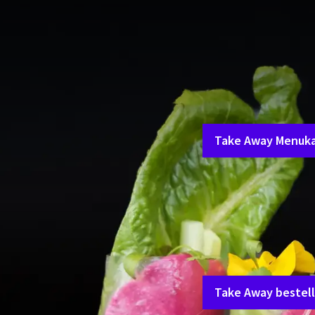
Woensdag t
Thuis genieten van de l
de hoogste kwaliteit.
L
Take Away Menuka
De take away is beschik
Locatie
Mr. Sato vind je op verd
afhalen vragen we je de 
Bestel de sushi via ond
Take Away bestel