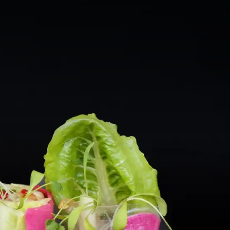
hten en verse sushi van
02 CL Noordwijk. Bij
 het hotel.