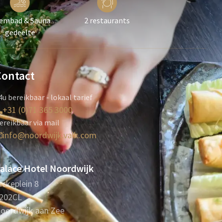
embad & Sauna
2 restaurants
gedeelte
Contact
4u bereikbaar - lokaal tarief
+31 (0)71 365 3000
ereikbaar via mail
info@noordwijk.valk.com
alace Hotel Noordwijk
ickeplein 8
202CL
oordwijk aan Zee