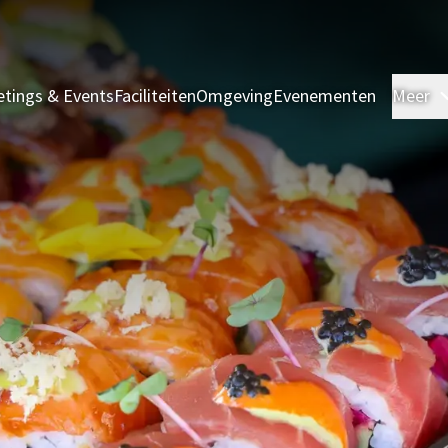
tings & Events
Faciliteiten
Omgeving
Evenementen
Meer