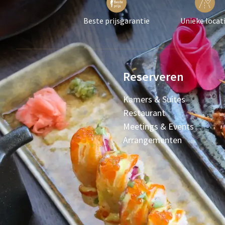
Beste prijsgarantie
Unieke locat
Reserveren
Kamers & Suites
Restaurant
Meetings & Events
Arrangementen