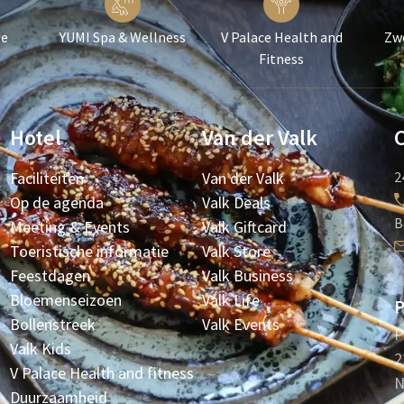
ie
YUMI Spa & Wellness
V Palace Health and
Zw
Fitness
Hotel
Van der Valk
Faciliteiten
Van der Valk
2
Op de agenda
Valk Deals
B
Meeting & Events
Valk Giftcard
Toeristische informatie
Valk Store
Feestdagen
Valk Business
Bloemenseizoen
Valk Life
P
Bollenstreek
Valk Events
P
Valk Kids
2
V Palace Health and fitness
N
Duurzaamheid