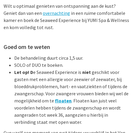
Wilt u optimaal genieten van ontspanning aan de kust?
Geniet dan van een
overnachting
in een ruime comfortabele
kamer en boek de Seaweed Experience bij YUMI Spa & Wellness
en kom volledig tot rust.
Goed om te weten
De behandeling duurt circa 1,5 uur.
SOLO of DUO te boeken.
Let op! D
e Seaweed Experience is
niet
geschikt voor
gasten met een allergie voor zeewier of zeewater, bij
bloeddrukproblemen, hart- en vaatziekten of tijdens de
zwangerschap. Voor zwangere vrouwen bieden wij wel de
mogelijkheid om te
floaten
. Floaten kan juist veel
voordelen hebben tijdens de zwangerschap en wordt
aangeraden tot week 36, aangezien u hierbij in
verbinding staat met open water.
Gun uzelf een moment van rust tijdens uw verblijf in het Van