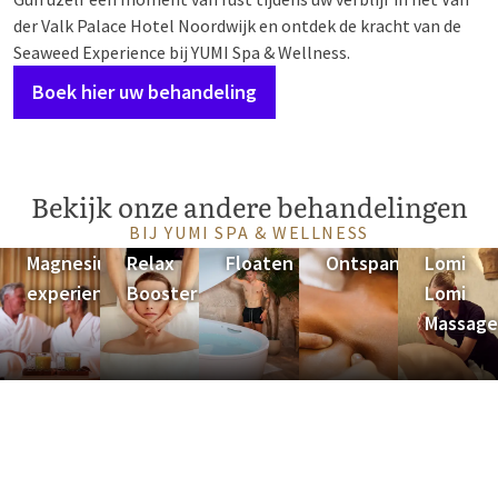
der Valk Palace Hotel Noordwijk en ontdek de kracht van de
Seaweed Experience bij YUMI Spa & Wellness.
Boek hier uw behandeling
Bekijk onze andere behandelingen
BIJ YUMI SPA & WELLNESS
Magnesium
Relax
Floaten
Ontspanningsmass
Lomi
experience
Booster
Lomi
Massag