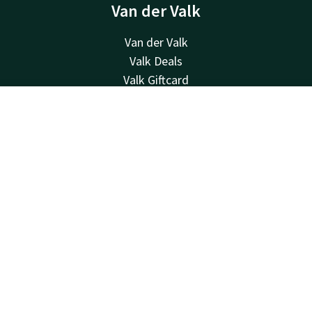
Van der Valk
Van der Valk
Valk Deals
Valk Giftcard
Valk Store
Valk Business
Contact
Account
NL
Valk Life
Boek nu
Valk Events
Contact
24u bereikbaar - lokaal tarief
+31 (0)71 365 3000
Bereikbaar via mail
info@noordwijk.valk.com
Palace Hotel Noordwijk