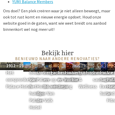
YUMI Balance Members
Ons doel? Een plek creëren waar je niet alleen beweegt, maar
ook tot rust komt en nieuwe energie opdoet. Houd onze
website goed in de gaten, want wie weet breidt ons aanbod
binnenkort wel nog meer uit!
Bekijk hier
BENIEUWD NAAR ANDERE RENOVATIES?
1912 - 1978 |
2001 |
2021 |
2022 |
2022 |
2023 |
2023 |
2023 |
2023 |
2023 |
2024 |
2024 |
2025
Het
Bouw
Overname
Vergaderzalen
Faciliteiten
Restaurant
Floating
Semmy's
YUMI Spa
Fitnessruimte
Zwembad 
Palace
V
oorspronkelijke
van
Palace
en
op de -1
en keuken
ruimte
bar
&
saunagede
Suite &
Pal
Palace Hotel
het
Hotel
Boardrooms
verdieping
Wellness
Execut
Hea
huidige
door Van
Suite
and
Palace
der Valk
Fit
Hotel